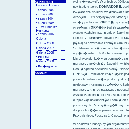
wojny �wiatowej". W dniach od 30 lipca
SY HETMAN
Historia Hetmana
pok�adzie jachtu
KOMANDOR II,
odwi
• sezon 2002
zw�aszcza dla ludzi zwi�zanych z m
• sezon 2003
wrze�niu 1939 przyby�y do Szwecji i 
• sezon 2004
okr�ty podwodne:
ORP S�p
(przyby�
• sezon 2005
• 70ty jubileusz
wrze�nia) i
ORP �bik
(od 25 wrze�nia
Hetmana
wyspie Vaxholm, nast�pnie w Sztokholm
• sezon 2007
jednego z okr�t�w podwodnych (praw
Galeria
p�niej do stworzenia kana�u komuni
Galeria 2006
Galeria 2007
Sztokholmie a rz�dem na uchod�stwie
Galeria 2008
ugo�ci� jeden z 160 internowanych 
• Pogoria
Marcinkowski, kt�ry wspomina� czasy
Galeria 2009
marynarzy po�lubi�o Szwedki i wi�k
• Bal �eglarza
Nasi �eglarze odwiedzili Mari� Pinio
Kontakt
ORP S�P. Pani Maria ca�e �ycie p
polskich podwodnik�w, jej dom jest pe
miejscowym cmentarzu z�o�ono kwiaty
marynarzy, kt�rzy na zawsze pozostali
wyspie Vaxholm �eglarze zwiedzili mu
ekspozycja dokument�w i pami�tek z 
podwodnych. Rejs by� wyj�tkowym wy
dla podchor��ego pierwszego roku Aka
Przybylskiego. Podczas 140 godzin w m
W czerwcu fundacja by�a organizator