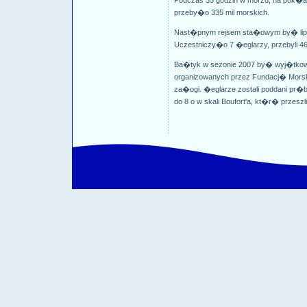
Podczas 55 godzin w morzu, na pok�a
przeby�o 335 mil morskich.
Nast�pnym rejsem sta�owym by� lipc
Uczestniczy�o 7 �eglarzy, przebyli 46
Ba�tyk w sezonie 2007 by� wyj�tkowo
organizowanych przez Fundacj� Mor
za�ogi. �eglarze zostali poddani pr�b
do 8 o w skali Boufort'a, kt�r� przeszli