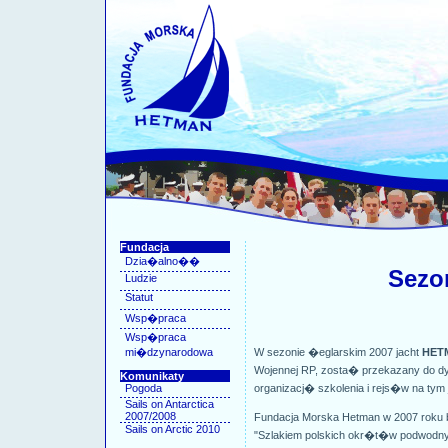
Fundacja
Dzia�alno��
Sezo
Ludzie
Statut
Wsp�praca
Wsp�praca
mi�dzynarodowa
W sezonie �eglarskim 2007 jacht
HET
Wojennej RP, zosta� przekazany do dy
Komunikaty
Pogoda
organizacj� szkolenia i rejs�w na tym 
Sails on Antarctica
2007/2008
Fundacja Morska Hetman w 2007 roku b
Sails on Arctic 2010
"Szlakiem polskich okr�t�w podwodnyc